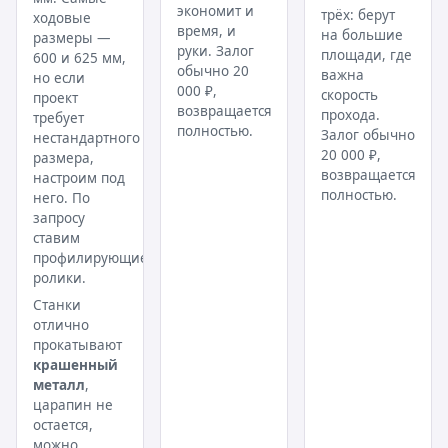
экономит и
трёх: берут
ходовые
время, и
на большие
размеры —
руки. Залог
площади, где
600 и 625 мм,
обычно 20
важна
но если
000 ₽,
скорость
проект
возвращается
прохода.
требует
полностью.
Залог обычно
нестандартного
20 000 ₽,
размера,
возвращается
настроим под
полностью.
него. По
запросу
ставим
профилирующие
ролики.
Станки
отлично
прокатывают
крашенный
металл
,
царапин не
остается,
можно