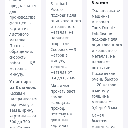
Seamer
Schlebach
предназначен
Piccolo
Фальцезакаточна
для
подходит для
машинка
производства
оцинкованного
Buchman
фальцевых
и крашеного
Tools Double
картин из
металла: не
Falz Seamer
листового
царапает
подходит для
металла.
покрытие.
оцинкованного
Прост в
Скорость — 9
и крашеного
обращении,
метров в
металла, не
скорость
минуту,
царапает
работы — 6,5
толщина
покрытие.
метров в
металла от
Прокатывает
минуту.
0,4 до 0,7 мм.
очень быстро
У нас парк
— 20 метров
Машинка
из 8 станков.
в минуту,
прокатывает
Каждый
толщина
замок
настраивается
металла от
фальца за
под нужную
0,4 до 0,5 мм.
проход,
вам ширину
поэтому на
Самая
картины — от
длинных
быстрая
300 до 700
картинах
машинка из
мм. Самые