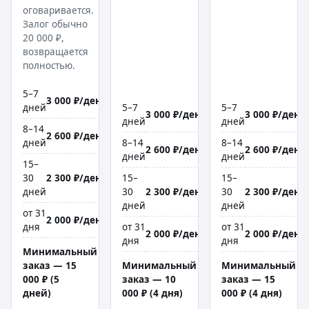
оговаривается.
Залог обычно
20 000 ₽,
возвращается
полностью.
5–7
3 000 ₽/день
дней
5–7
5–7
3 000 ₽/день
3 000 ₽/день
дней
дней
8–14
2 600 ₽/день
дней
8–14
8–14
2 600 ₽/день
2 600 ₽/день
дней
дней
15–
30
2 300 ₽/день
15–
15–
дней
30
2 300 ₽/день
30
2 300 ₽/день
дней
дней
от 31
2 000 ₽/день
дня
от 31
от 31
2 000 ₽/день
2 000 ₽/день
дня
дня
Минимальный
заказ — 15
Минимальный
Минимальный
000 ₽ (5
заказ — 10
заказ — 15
дней)
000 ₽ (4 дня)
000 ₽ (4 дня)