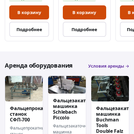
В корзину
В корзину
В 
Подробнее
Подробнее
По
Аренда оборудования
Условия аренды →
Фальцезакаточная
машинка
Фальцепрокатный
Фальцезакато
Schlebach
станок
машинка
Piccolo
СФП-700
Buchman
Tools
Фальцезакаточная
Фальцепрокатный
Double Falz
машинка
станок