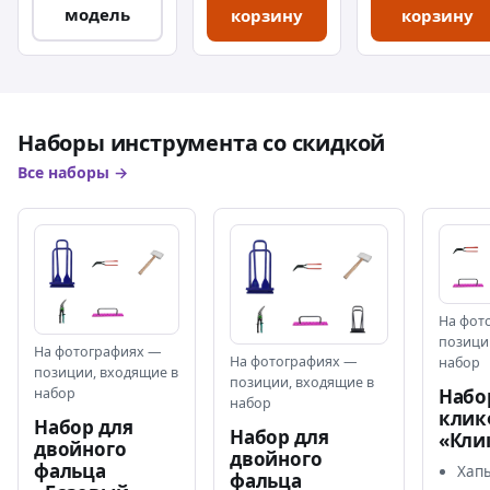
модель
корзину
корзину
инструментами.
Ими
формируются:
отгибы, окантовка
гребней,
кровельные
конверты,
Наборы инструмента со скидкой
фасонные
Все наборы →
элементы,
доводка замка в
труднодоступных
местах. Можно
работать с
металлом до 0,7
мм.
На фот
позици
На фотографиях —
На фотографиях —
набор
позиции, входящие в
позиции, входящие в
Набо
набор
набор
клик
Набор для
Набор для
«Кли
двойного
двойного
фальца
Хап
фальца