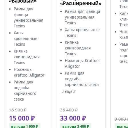
«Базовый»
кро
«Расширенный»
Texi
Рамка для
Рамка для фальца
Кия
фальца
универсальная
кли
универсальная
Texins
Texi
Texins
Хапы кровельные
Нож
Хапы
Texins
Kraft
кровельные
Киянка
Рам
Texins
клиновидная
под
Киянка
Texins
кар
клиновидная
Ножницы Kraftool
свес
Texins
Alligator
Ножницы
Рамка для
Kraftool Alligator
подгиба
Рамка для
карнизного свеса
подгиба
и ещё 2
карнизного
свеса
16 900 ₽
36 400 ₽
15 000 ₽
33 000 ₽
9 000 
выгода 1 900 ₽
выгода 3 400 ₽
выгод