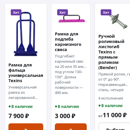
Хит
Хит
Хит
Рамка для
Ручной
подгиба
роликовый
карнизного
листогиб
свеса
Texins с
Подгибает
прямым
карнизный свес
роликом
Рамка для
на 20 или 35 мм
(Bender)
фальца
под углом 130–
Прямой ролик, г
универсальная
150°. Длина
от 0° до 90°.
Texins
рабочей
Нержавеющая
Универсальная
поверхности —
сталь, четыре
рамка из
490 мм.
рабочие длины 
легированной
4 исполнения
от 200 до 350 мм.
стали. Работает с
В наличии
В наличии
В наличии
металлом 0,4–0,7
мм, на верхней
11 000 ₽
7 900 ₽
3 000 ₽
от
границе
диапазона —
тяжелее.
Выбрать