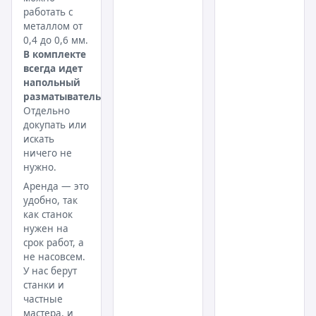
работать с
металлом от
0,4 до 0,6 мм.
В комплекте
всегда идет
напольный
разматыватель
.
Отдельно
докупать или
искать
ничего не
нужно.
Аренда — это
удобно, так
как станок
нужен на
срок работ, а
не насовсем.
У нас берут
станки и
частные
мастера, и