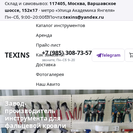
Склад и самовывоз:
117405, Москва, Варшавское
шоссе, 152к17
· метро «Улица Академика Янгеля»
Пн–Сб, 9:00–20:00
Почта:
texins@yandex.ru
Каталог инструментов
Аренда
Прайс-лист
+7 (985) 308-73-57
TEXINS
Как заказать?
Telegram
звоните, Пн–Сб 9–20
Доставка
Фотогалерея
Наш Авито
Завод-
производитель
инструмента для
фальцевой кровли