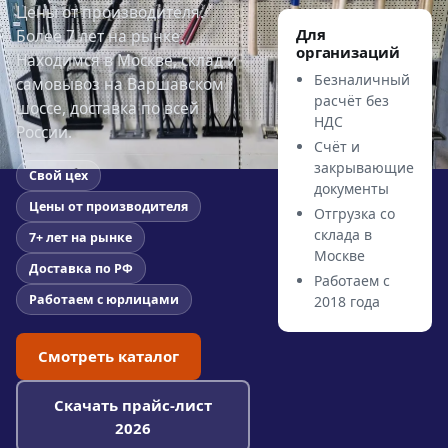
Цены от производителя.
Для
Более 7 лет на рынке.
организаций
Находимся в Москве, склад и
Безналичный
самовывоз на Варшавском
расчёт без
шоссе, доставка по всей
НДС
России.
Счёт и
закрывающие
Свой цех
документы
Цены от производителя
Отгрузка со
склада в
7+ лет на рынке
Москве
Доставка по РФ
Работаем с
Работаем с юрлицами
2018 года
Смотреть каталог
Скачать прайс-лист
2026