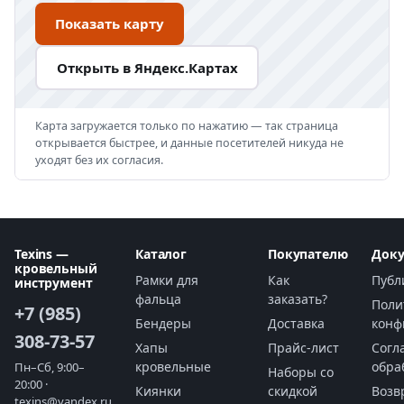
Показать карту
Открыть в Яндекс.Картах
Карта загружается только по нажатию — так страница
открывается быстрее, и данные посетителей никуда не
уходят без их согласия.
Texins —
Каталог
Покупателю
Док
кровельный
Рамки для
Как
Публ
инструмент
фальца
заказать?
Поли
+7 (985)
Бендеры
Доставка
конф
308-73-57
Хапы
Прайс-лист
Согл
кровельные
обра
Пн–Сб, 9:00–
Наборы со
20:00 ·
Киянки
скидкой
Возв
texins@yandex.ru