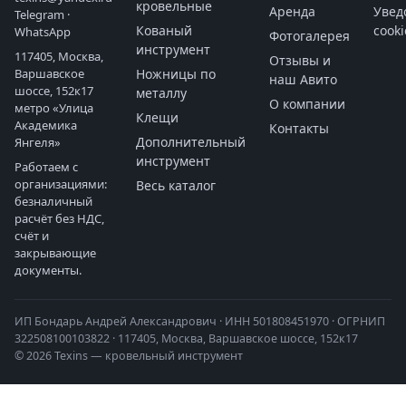
кровельные
Аренда
Увед
Telegram
·
Кованый
cooki
WhatsApp
Фотогалерея
инструмент
117405, Москва,
Отзывы и
Варшавское
Ножницы по
наш Авито
шоссе, 152к17
металлу
О компании
метро «Улица
Клещи
Академика
Контакты
Дополнительный
Янгеля»
инструмент
Работаем с
организациями:
Весь каталог
безналичный
расчёт без НДС,
счёт и
закрывающие
документы.
ИП Бондарь Андрей Александрович · ИНН 501808451970 · ОГРНИП
322508100103822 · 117405, Москва, Варшавское шоссе, 152к17
© 2026 Texins — кровельный инструмент