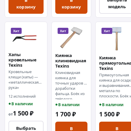
В
В
модель
корзину
корзину
Хит
Хит
Хит
Хапы
Киянка
Киянка
кровельные
клиновидная
прямоугольн
Texins
Texins
Texins
Кровельные
Клиновидная
Прямоугольная
клещи (хапы) —
киянка для
киянка для осад
«металлическая
точных ударов и
и выравнивания
рука»
доработки
металла по
кровельщика:
фальца. Боёк из
плоскости. Боёк 
12 исполнений
подгибают
твёрдого
твёрдого
отдельные
В наличии
полиэтилена
В наличии
В наличии
полиэтилена
участки картин
160×85×35 мм.
150×80×35 мм.
1 500 ₽
1 700 ₽
1 500 ₽
прямо на кровле,
от
там, где тяжело
подобраться
Выбрать
В
В
другими